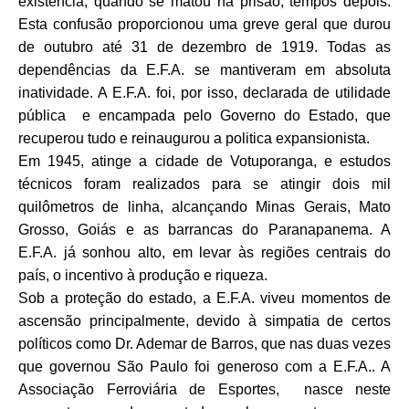
existência, quando se matou na prisão, tempos depois.
Esta confusão proporcionou uma greve geral que durou
de outubro até 31 de dezembro de 1919. Todas as
dependências da E.F.A. se mantiveram em absoluta
inatividade. A E.F.A. foi, por isso, declarada de utilidade
pública e encampada pelo Governo do Estado, que
recuperou tudo e reinaugurou a politica expansionista.
Em 1945, atinge a cidade de Votuporanga, e estudos
técnicos foram realizados para se atingir dois mil
quilômetros de linha, alcançando Minas Gerais, Mato
Grosso, Goiás e as barrancas do Paranapanema. A
E.F.A. já sonhou alto, em levar às regiões centrais do
país, o incentivo à produção e riqueza.
Sob a proteção do estado, a E.F.A. viveu momentos de
ascensão principalmente, devido à simpatia de certos
políticos como Dr. Ademar de Barros, que nas duas vezes
que governou São Paulo foi generoso com a E.F.A.. A
Associação Ferroviária de Esportes, nasce neste