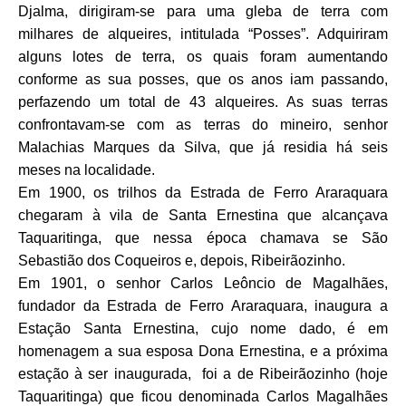
Djalma, dirigiram-se para uma gleba de terra com
milhares de alqueires, intitulada “Posses”. Adquiriram
alguns lotes de terra, os quais foram aumentando
conforme as sua posses, que os anos iam passando,
perfazendo um total de 43 alqueires. As suas terras
confrontavam-se com as terras do mineiro, senhor
Malachias Marques da Silva, que já residia há seis
meses na localidade.
Em 1900, os trilhos da Estrada de Ferro Araraquara
chegaram à vila de Santa Ernestina que alcançava
Taquaritinga, que nessa época chamava se São
Sebastião dos Coqueiros e, depois, Ribeirãozinho.
Em 1901, o senhor Carlos Leôncio de Magalhães,
fundador da Estrada de Ferro Araraquara, inaugura a
Estação Santa Ernestina, cujo nome dado, é em
homenagem a sua esposa Dona Ernestina, e a próxima
estação à ser inaugurada, foi a de Ribeirãozinho (hoje
Taquaritinga) que ficou denominada Carlos Magalhães