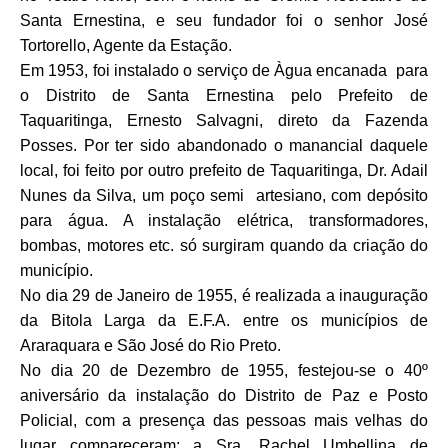
Santa Ernestina, e seu fundador foi o senhor José
Tortorello, Agente da Estação.
Em 1953, foi instalado o serviço de Àgua encanada para
o Distrito de Santa Ernestina pelo Prefeito de
Taquaritinga, Ernesto Salvagni, direto da Fazenda
Posses. Por ter sido abandonado o manancial daquele
local, foi feito por outro prefeito de Taquaritinga, Dr. Adail
Nunes da Silva, um poço semi artesiano, com depósito
para água. A instalação elétrica, transformadores,
bombas, motores etc. só surgiram quando da criação do
município.
No dia 29 de Janeiro de 1955, é realizada a inauguração
da Bitola Larga da E.F.A. entre os municípios de
Araraquara e São José do Rio Preto.
No dia 20 de Dezembro de 1955, festejou-se o 40º
aniversário da instalação do Distrito de Paz e Posto
Policial, com a presença das pessoas mais velhas do
lugar compareceram: a Sra. Rachel Umbellina de