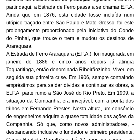
partir daqui, a Estrada de Ferro passa a se chamar E.F.A.
Ainda que em 1876, esta cidade fosse incluída num
utópico traçado entre São Paulo e Mato Grosso, foi este
prolongamento proporcionado pela iniciativa do Conde
do Pinhal, que trouxe o trem e mudou os destinos de
Araraquara.
A Estrada de Ferro Araraquara (E.F.A.) foi inaugurada em
janeiro de 1886 e cinco anos depois já atingia
Taquaritinga, então denominada Ribeirãozinho. Viveu em
seguida sua primeira crise. Em 1906, sempre contraindo
empréstimos para saldar dívidas e continuar as obras, a
E..F.A. parte rumo a São José do Rio Preto. Em 1909, a
situação da Companhia era invejável, com a ponta dos
trilhos em Fernando Prestes. Nesta altura, um consórcio
de engenheiros adquire a quase totalidade das ações da
Companhia. Só que, como novos administradores, -
desbancando inclusive o fundador e primeiro presidente,
Carlos Baptista Magalhães, há 27 anos no cargo – os