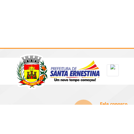
Fale conosco
(16) 3256-9100
prefeitura@santae