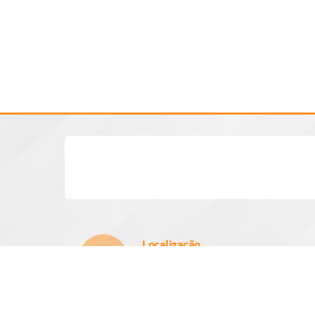
Localização
Rua Vinte e Um de Março, Nº 384
CEP: 15970-000