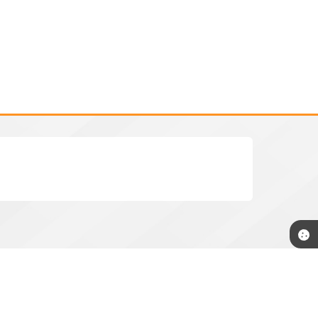
rnestina.sp.gov.br