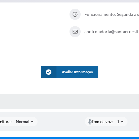
Funcionamento: Segunda à se
controladoria@santaernestin
Avaliar Informação
 MÍDIAS
eitura:
Tom de voz: