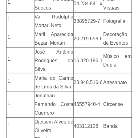
54.234.841-x
Suecos
Visuais
Val Rodolpho
33895729-7
Fotografia
Mortari Neto
Marli Aparecida
Decoração
20.219.658-6
Bezan Mortari
de Eventos
José Antônio
Músico em
Rodrigues da
16.320.196-1
Dupla
Silva
Maria do Carmo
23.948.516-6
Artesanato
de Lima da Silva
Jonathan
Fernando Costa
45557940-4
Circense
Guerrero
Djeisom Alves de
403112126
Banda
Oliveira