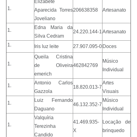
Elizabete
Aparecida Torres
206638358
Artesanato
Joveliano
Edna Maria da
24.220.144-1
Artesanato
Silva Cedram
Iris luz leite
27.907.095-0
Doces
Queila Cristina
Músico
de Oliveira
462842769
Individual
emerich
Antonio Carlos
Artes
18.820.013-7
Gazzola
Visuais
Luiz Fernando
Músico
46.132.352-7
Daguano
Individual
Valquíria
41.469.935-
Locação de
Terezinha
X
brinquedo
Candido