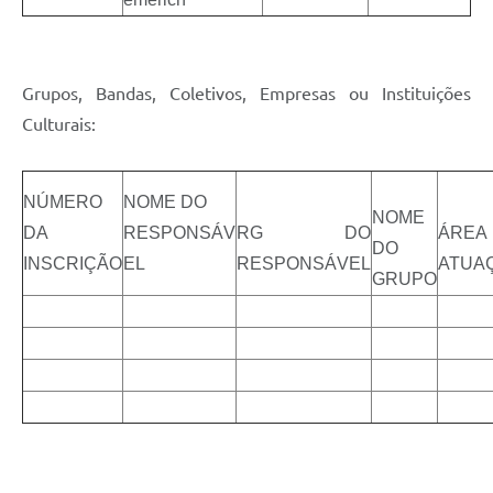
Grupos, Bandas, Coletivos, Empresas ou Instituições
Culturais:
NÚMERO
NOME DO
NOME
DA
RESPONSÁV
RG DO
ÁREA
DO
INSCRIÇÃO
EL
RESPONSÁVEL
ATUA
GRUPO