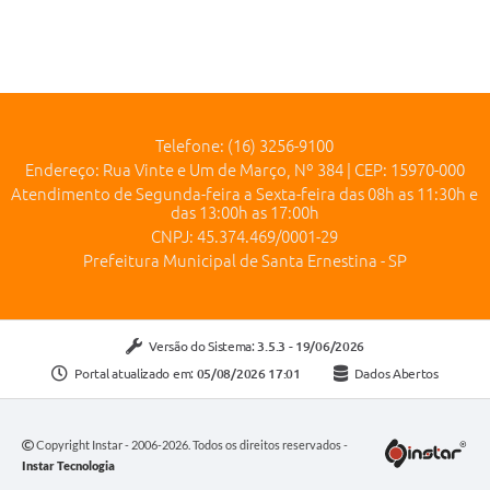
Telefone: (16) 3256-9100
Endereço: Rua Vinte e Um de Março, Nº 384 | CEP: 15970-000
Atendimento de Segunda-feira a Sexta-feira das 08h as 11:30h e
das 13:00h as 17:00h
CNPJ: 45.374.469/0001-29
Prefeitura Municipal de Santa Ernestina - SP
Versão do Sistema:
3.5.3 - 19/06/2026
Portal atualizado em:
05/08/2026 17:01
Dados Abertos
Copyright Instar - 2006-2026. Todos os direitos reservados -
Instar Tecnologia