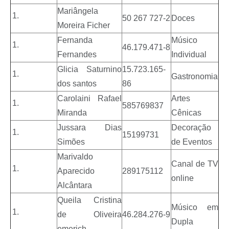
Mariângela
50 267 727-2
Doces
Moreira Ficher
Fernanda
Músico
46.179.471-8
Fernandes
Individual
Glicia Saturnino
15.723.165-
Gastronomia
dos santos
86
Carolaini Rafael
Artes
585769837
Miranda
Cênicas
Jussara Dias
Decoração
15199731
Simões
de Eventos
Marivaldo
Canal de TV
Aparecido
289175112
online
Alcântara
Queila Cristina
Músico em
de Oliveira
46.284.276-9
Dupla
emerich