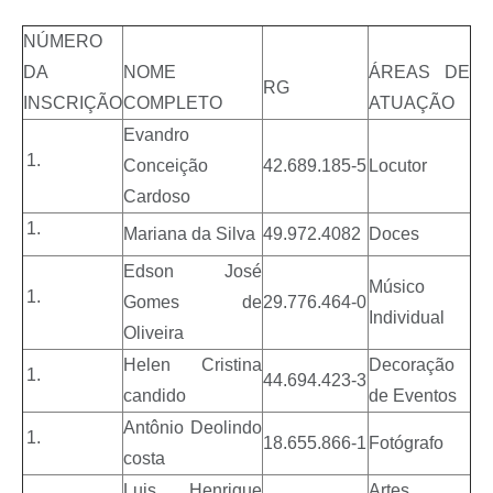
NÚMERO
DA
NOME
ÁREAS DE
RG
INSCRIÇÃO
COMPLETO
ATUAÇÃO
Evandro
Conceição
42.689.185-5
Locutor
Cardoso
Mariana da Silva
49.972.4082
Doces
Edson José
Músico
Gomes de
29.776.464-0
Individual
Oliveira
Helen Cristina
Decoração
44.694.423-3
candido
de Eventos
Antônio Deolindo
18.655.866-1
Fotógrafo
costa
Luis Henrique
Artes