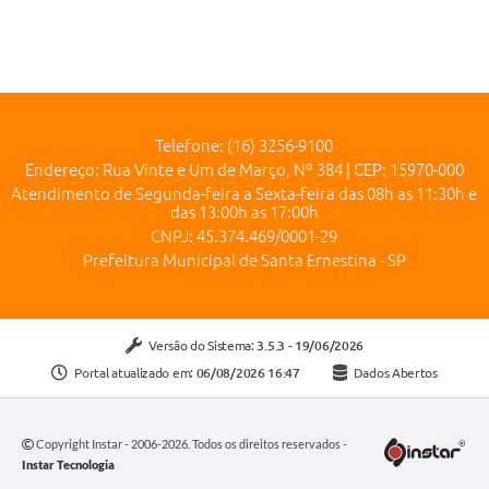
Telefone: (16) 3256-9100
Endereço: Rua Vinte e Um de Março, Nº 384 | CEP: 15970-000
Atendimento de Segunda-feira a Sexta-feira das 08h as 11:30h e
das 13:00h as 17:00h
CNPJ: 45.374.469/0001-29
Prefeitura Municipal de Santa Ernestina - SP
Versão do Sistema:
3.5.3 - 19/06/2026
Portal atualizado em:
06/08/2026 16:47
Dados Abertos
Copyright Instar - 2006-2026. Todos os direitos reservados -
Instar Tecnologia