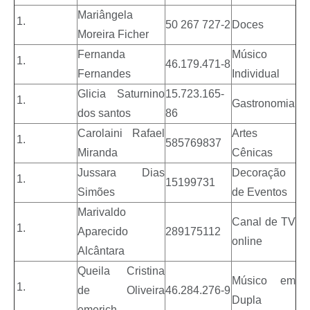
Mariângela
50 267 727-2
Doces
Moreira Ficher
Fernanda
Músico
46.179.471-8
Fernandes
Individual
Glicia Saturnino
15.723.165-
Gastronomia
dos santos
86
Carolaini Rafael
Artes
585769837
Miranda
Cênicas
Jussara Dias
Decoração
15199731
Simões
de Eventos
Marivaldo
Canal de TV
Aparecido
289175112
online
Alcântara
Queila Cristina
Músico em
de Oliveira
46.284.276-9
Dupla
emerich