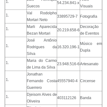
54.234.841-x
Suecos
Visuais
Val Rodolpho
33895729-7
Fotografia
Mortari Neto
Marli Aparecida
Decoração
20.219.658-6
Bezan Mortari
de Eventos
José Antônio
Músico em
Rodrigues da
16.320.196-1
Dupla
Silva
Maria do Carmo
23.948.516-6
Artesanato
de Lima da Silva
Jonathan
Fernando Costa
45557940-4
Circense
Guerrero
Djeisom Alves de
403112126
Banda
Oliveira