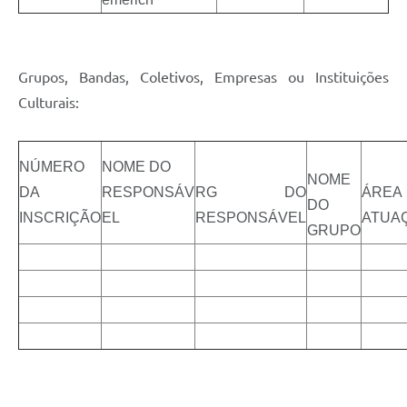
Grupos, Bandas, Coletivos, Empresas ou Instituições
Culturais:
NÚMERO
NOME DO
NOME
DA
RESPONSÁV
RG DO
ÁREA
DO
INSCRIÇÃO
EL
RESPONSÁVEL
ATUA
GRUPO