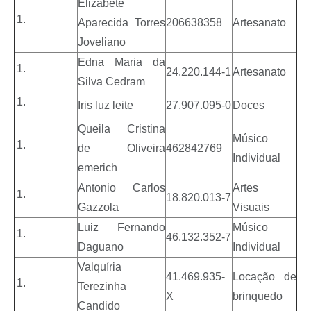
Elizabete
Aparecida Torres
206638358
Artesanato
Joveliano
Edna Maria da
24.220.144-1
Artesanato
Silva Cedram
Iris luz leite
27.907.095-0
Doces
Queila Cristina
Músico
de Oliveira
462842769
Individual
emerich
Antonio Carlos
Artes
18.820.013-7
Gazzola
Visuais
Luiz Fernando
Músico
46.132.352-7
Daguano
Individual
Valquíria
41.469.935-
Locação de
Terezinha
X
brinquedo
Candido