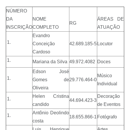
NÚMERO
DA
NOME
ÁREAS DE
RG
INSCRIÇÃO
COMPLETO
ATUAÇÃO
Evandro
Conceição
42.689.185-5
Locutor
Cardoso
Mariana da Silva
49.972.4082
Doces
Edson José
Músico
Gomes de
29.776.464-0
Individual
Oliveira
Helen Cristina
Decoração
44.694.423-3
candido
de Eventos
Antônio Deolindo
18.655.866-1
Fotógrafo
costa
Luis Henrique
Artes