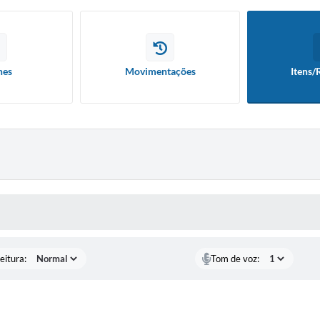
hes
Movimentações
Itens/
 MÍDIAS
eitura:
Tom de voz: