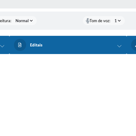
 MÍDIAS
eitura:
Tom de voz:
Editais