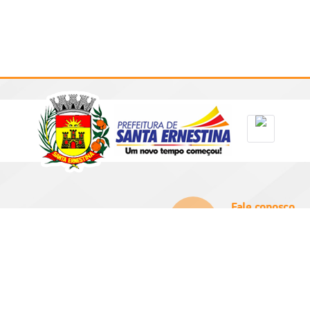
Fale conosco
(16) 3256-9100
prefeitura@santae
 Segunda-feira a Sexta-feira
0h e das 13:00h as 17:00h