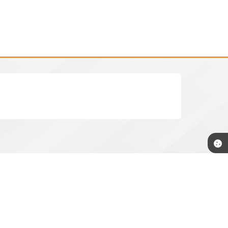
rnestina.sp.gov.br
Newsletter
Cadastre-se
e receba informativos da
Prefeitura.