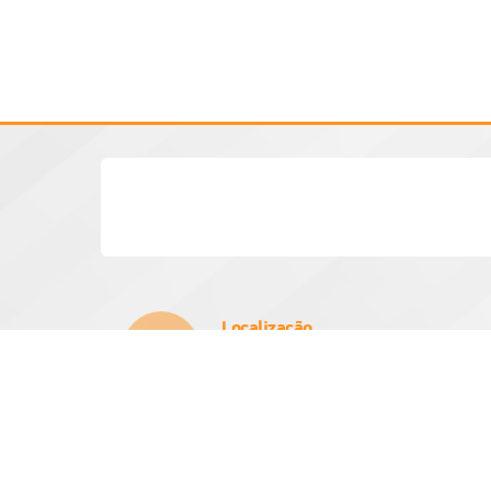
Localização
Rua Vinte e Um de Março, Nº 384
CEP: 15970-000
Atendimento
Atendimento de
das 08h as 11:3