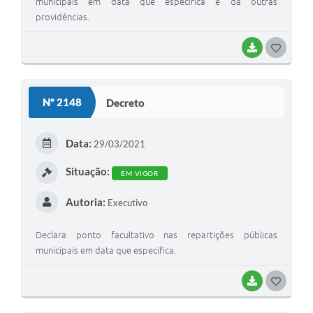
municipais em data que especifica e dá outras
providências.
BAIXAR
GOSTEI
Nº 2148
Decreto
Data:
29/03/2021
Situação:
EM VIGOR
Autoria:
Executivo
Declara ponto facultativo nas repartições públicas
municipais em data que especifica.
BAIXAR
GOSTEI