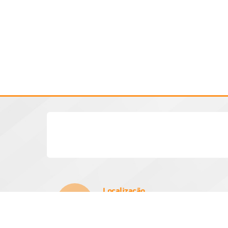
Localização
Rua Vinte e Um de Março, Nº 384
CEP: 15970-000