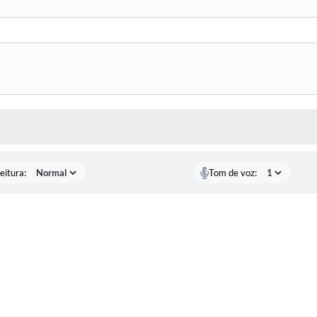
 MÍDIAS
eitura:
Tom de voz: