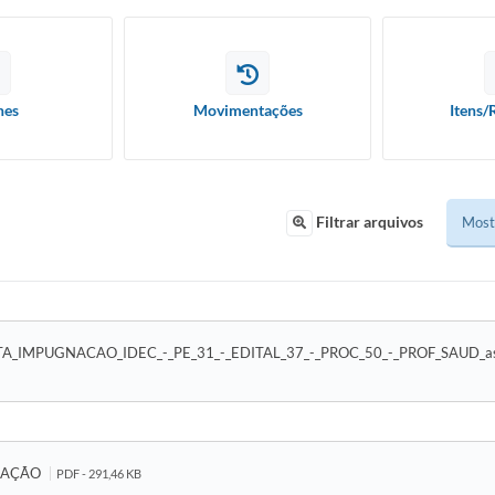
hes
Movimentações
Itens/
Filtrar arquivos
A_IMPUGNACAO_IDEC_-_PE_31_-_EDITAL_37_-_PROC_50_-_PROF_SAUD_a
NAÇÃO
PDF - 291,46 KB