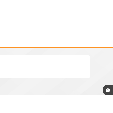
rnestina.sp.gov.br