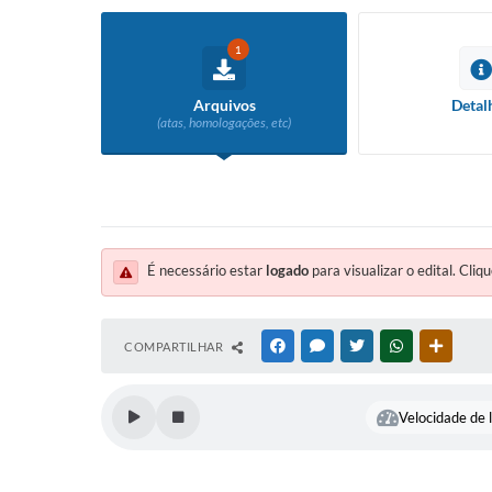
1
Arquivos
Detal
(atas, homologações, etc)
É necessário estar
logado
para visualizar o edital. Cliqu
COMPARTILHAR
FACEBOOK
MESSENGER
TWITTER
WHATSAPP
OUTRAS
Velocidade de l