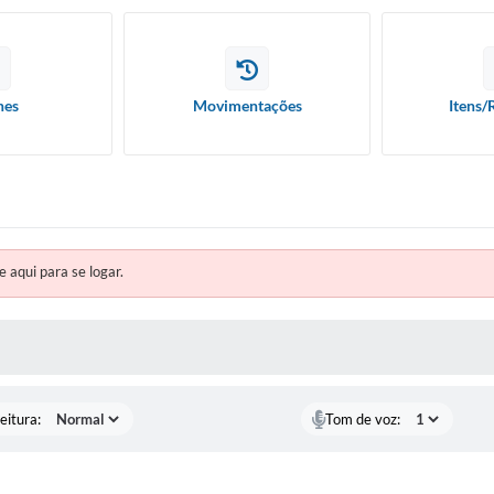
hes
Movimentações
Itens/
e aqui para se logar.
 MÍDIAS
eitura:
Tom de voz: