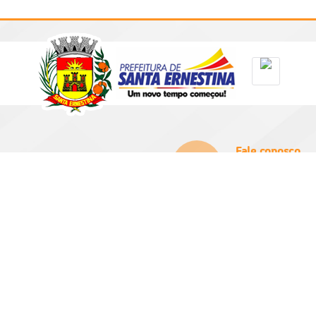
Fale conosco
(16) 3256-9100
prefeitura@santae
 Segunda-feira a Sexta-feira
0h e das 13:00h as 17:00h