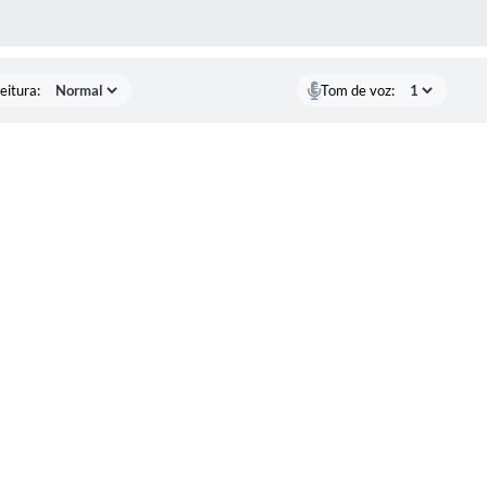
 MÍDIAS
eitura:
Tom de voz: