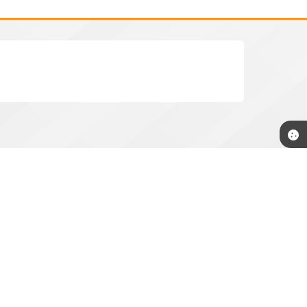
rnestina.sp.gov.br
Newsletter
Cadastre-se
e receba informativos da
Prefeitura.