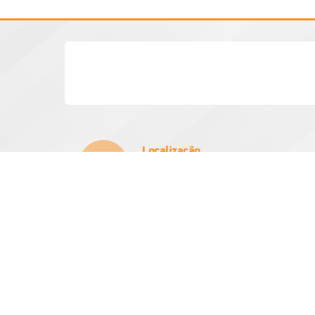
Localização
Rua Vinte e Um de Março, Nº 384
CEP: 15970-000
Atendimento
Atendimento de
das 08h as 11:3