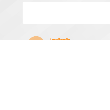
Localização
Rua Vinte e Um de Março, Nº 384
CEP: 15970-000
Atendimento
Atendimento de
das 08h as 11:3
V