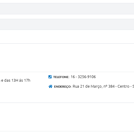
16 - 3256-9106
TELEFONE:
h e das 13H ás 17h
Rua 21 de Março, nº 384 - Centro - 
ENDEREÇO: