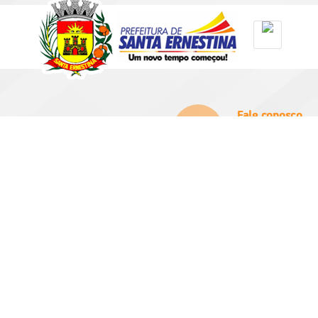
Fale conosco
(16) 3256-9100
prefeitura@santae
 Segunda-feira a Sexta-feira
0h e das 13:00h as 17:00h
ersão do Sistema:
3.5.3 - 19/06/2026
Portal atualizado em:
06/08/2026