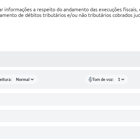
r informações a respeito do andamento das execuções fiscais, 
lamento de débitos tributários e/ou não tributários cobrados ju
 MÍDIAS
eitura:
Tom de voz: