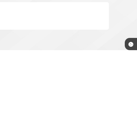
rnestina.sp.gov.br
Newsletter
Cadastre-se
e receba informativos da
Prefeitura.
 16:47