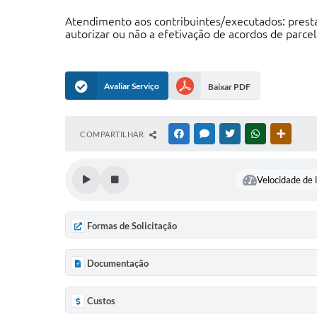
Atendimento aos contribuintes/executados: presta
autorizar ou não a efetivação de acordos de parce
Avaliar Serviço
Baixar PDF
COMPARTILHAR
FACEBOOK
MESSENGER
TWITTER
WHATSAPP
OUTRAS
Velocidade de l
Formas de Solicitação
Documentação
Custos