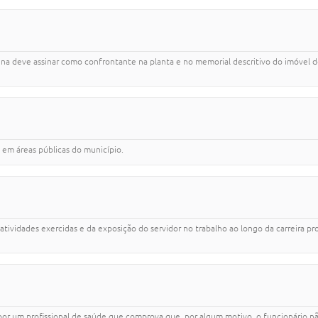
a deve assinar como confrontante na planta e no memorial descritivo do imóvel de u
 em áreas públicas do município.
s atividades exercidas e da exposição do servidor no trabalho ao longo da carreira pr
 um profissional de saúde que comprova que, por algum motivo, o funcionário não 