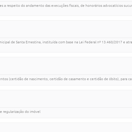
s a respeito do andamento das execuções fiscais, de honorários advocatícios sucum
cipal de Santa Ernestina, instituída com base na Lei Federal nº 13.460/2017 e atr
ntos (certidão de nascimento, certidão de casamento e certidão de óbito), para car
de regularização do imóvel