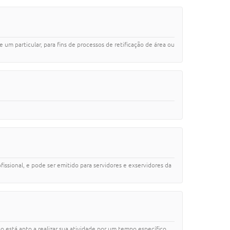
m particular, para fins de processos de retificação de área ou
ofissional, e pode ser emitido para servidores e exservidores da
está apto a realizar sua atividade por um tempo específico.