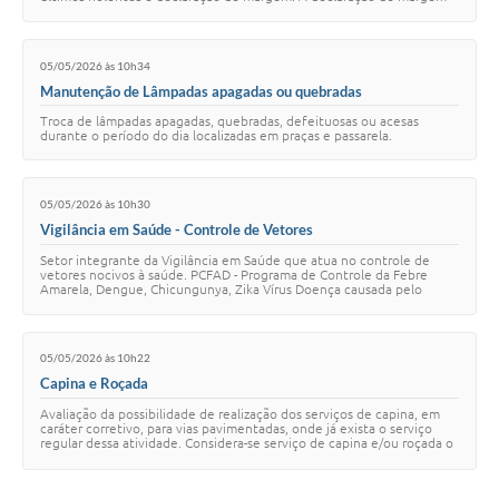
será fornecido pelo Departament…
05/05/2026 às 10h34
Manutenção de Lâmpadas apagadas ou quebradas
Troca de lâmpadas apagadas, quebradas, defeituosas ou acesas
durante o período do dia localizadas em praças e passarela.
05/05/2026 às 10h30
Vigilância em Saúde - Controle de Vetores
Setor integrante da Vigilância em Saúde que atua no controle de
vetores nocivos à saúde. PCFAD - Programa de Controle da Febre
Amarela, Dengue, Chicungunya, Zika Vírus Doença causada pelo
Aedes Aegypti sendo um sério pro…
05/05/2026 às 10h22
Capina e Roçada
Avaliação da possibilidade de realização dos serviços de capina, em
caráter corretivo, para vias pavimentadas, onde já exista o serviço
regular dessa atividade. Considera-se serviço de capina e/ou roçada o
corte simples …