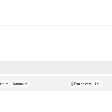
 MÍDIAS
eitura:
Tom de voz: