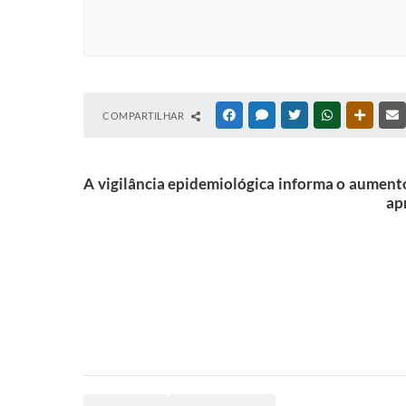
COMPARTILHAR
FACEBOOK
MESSENGER
TWITTER
WHATSAPP
OUTRAS
A vigilância epidemiológica informa o aumento
ap