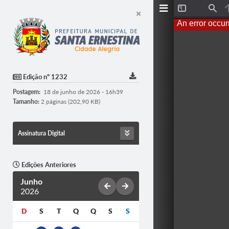
Toggle
Find
Sidebar
An error occur
Edição nº 1232
Postagem:
18 de junho de 2026 - 16h39
Tamanho:
2 páginas (202,90 KB)
Assinatura Digital
Edições Anteriores
Junho
2026
D
S
T
Q
Q
S
S