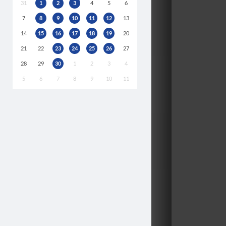
31
1
2
3
4
5
6
7
8
9
10
11
12
13
14
15
16
17
18
19
20
21
22
23
24
25
26
27
28
29
30
1
2
3
4
5
6
7
8
9
10
11