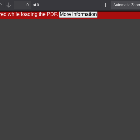
of 0
Previous
Next
Zoom
Zoom
Out
In
red while loading the PDF.
More Information