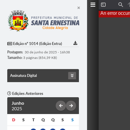
Toggle
Find
Sidebar
An error occur
Edição nº 1014 (Edição Extra)
Postagem:
30 de junho de 2025 - 16h38
Tamanho:
3 páginas (854,39 KB)
Assinatura Digital
Edições Anteriores
Junho
2025
D
S
T
Q
Q
S
S