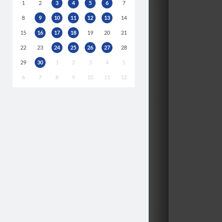
1
2
3
4
5
6
7
8
9
10
11
12
13
14
15
16
17
18
19
20
21
22
23
24
25
26
27
28
29
30
1
2
3
4
5
6
7
8
9
10
11
12