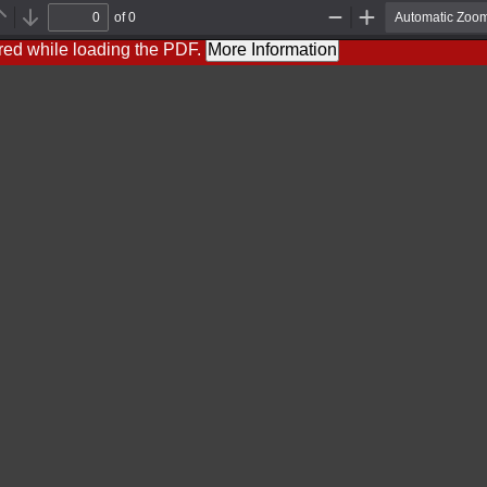
of 0
Previous
Next
Zoom
Zoom
Out
In
red while loading the PDF.
More Information